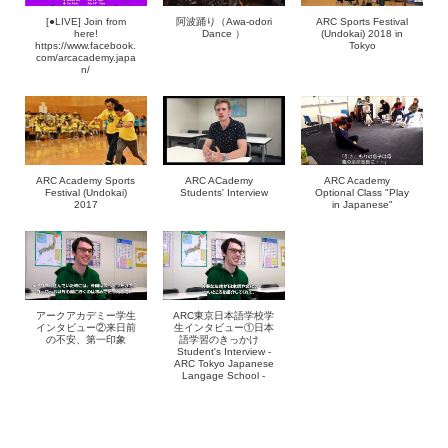
[●LIVE] Join from
阿波踊り（Awa-odori
ARC Sports Festival
here!
Dance ）
(Undokai) 2018 in
https://www.facebook.
Tokyo
com/arcacademy.japa
n/
ARC Academy Sports
ARC ACademy
ARC Academy
Festival (Undokai)
Students' Interview
Optional Class "Play
2017
in Japanese"
アークアカデミー学生
ARC東京日本語学校学
インタビュー②来日前
生インタビュー①日本
の不安、第一印象
語学習のきっかけ
Student's Interview -
ARC Tokyo Japanese
Langage School -