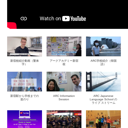
新宿校紹介動画（繁体
アークアカデミー新宿
ARC学校紹介（韓国
字）
校
語）
新宿駅から学校までの
ARC Information
ARC Japanese
道のり
Session
Language School の
ライブ ストリーム