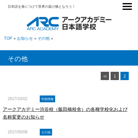
日本語を身につけて世界の架け橋となろう！
TOP
»
お知らせ
»
その他
»
その他
≪
1
2
2017/10/02
学校情報
アークアカデミー渋谷校（飯田橋校舎）の各種学校化および
名称変更のお知らせ
2017/05/08
その他